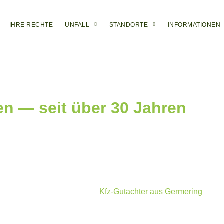
IHRE RECHTE
UNFALL
STANDORTE
INFORMATIONEN
n — seit über 30 Jahren
fz-Gutachten in München
und Umgebung – verlassen Sie sich i
telle für Sie zuverlässige Gutachten für sämtliche Fahrzeuge. 
 das Recht auf ein
Unfallgutachten
beim Kfz-Sachverständiger I
adengutachten nicht zuerst bei der eintrittspflichtigen Versicher
en zuverlässigen Service als
Kfz-Gutachter aus Germering
. Ich 
gerne bei einem Unfallschaden kostenlos und unverbindlich.