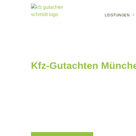
LEISTUNGEN
Kfz-Gutachten Münche
Ich bin Ihr professioneller Ansprechpartner für
K
auf einen zuverlässigen Experten. Ich ers
unverschuldeten Verkehrsunfall haben Sie
Melden Sie sich daher für ein Unfall- oder Sch
Werkstatt, sondern verlassen Sie sich auf mein
erreichbar und berate Sie 