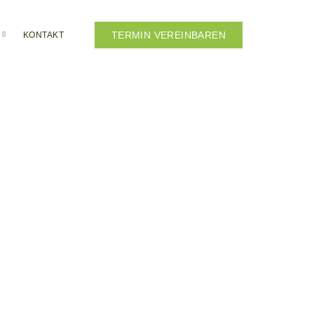
TERMIN VEREINBAREN
KONTAKT
m Schadensfall
Nach einem
hrer Wahl.
ung oder Ihrer
bin täglich für Sie